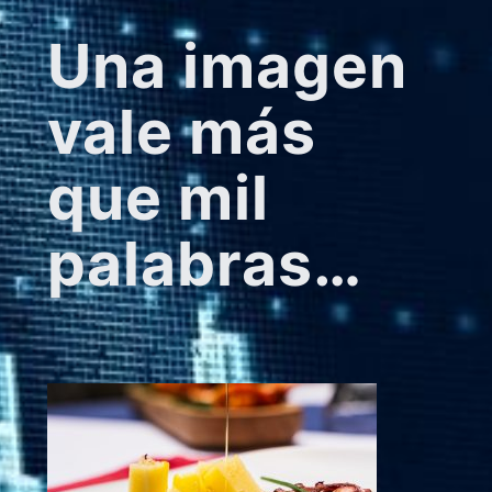
Una imagen
vale más
que mil
palabras…